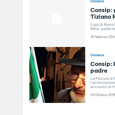
Cronaca
Consip: 
Tiziano R
Il gip di Roma
Renzi, padre de
18 Febbraio 202
Cronaca
Consip: 
padre
La Procura di 
l'archiviazion
accusato di tr
29 Ottobre 2018