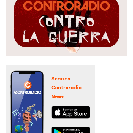
Scarica
Controradio
News