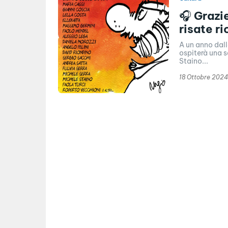
🎧 Grazi
risate r
A un anno dall
ospiterà una s
Staino...
18 Ottobre 2024