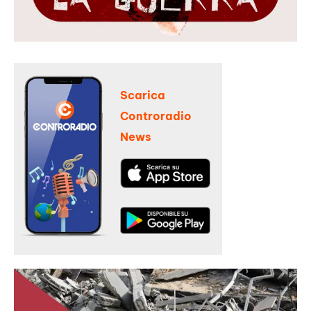
Scarica
Controradio
News