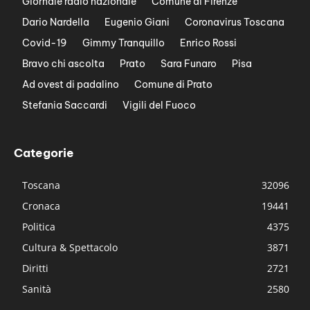
Giornale radio nazionale
Comune di Firenze
Dario Nardella
Eugenio Giani
Coronavirus Toscana
Covid-19
Gimmy Tranquillo
Enrico Rossi
Bravo chi ascolta
Prato
Sara Funaro
Pisa
Ad ovest di padalino
Comune di Prato
Stefania Saccardi
Vigili del Fuoco
Categorie
Toscana
32096
Cronaca
19441
Politica
4375
Cultura & Spettacolo
3871
Diritti
2721
Sanità
2580