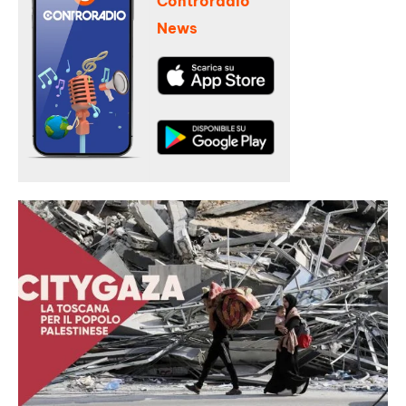
Controradio
News