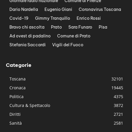
Giornale radio nazionale
Comune di Firenze
Dario Nardella
Eugenio Giani
Coronavirus Toscana
Covid-19
Gimmy Tranquillo
Enrico Rossi
Bravo chi ascolta
Prato
Sara Funaro
Pisa
Ad ovest di padalino
Comune di Prato
Stefania Saccardi
Vigili del Fuoco
Categorie
Toscana
32101
Cronaca
19445
Politica
4375
Cultura & Spettacolo
3872
Diritti
2721
Sanità
2581