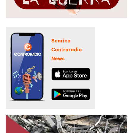
Scarica
Controradio
News