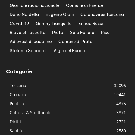
Giornale radio nazionale
Comune di Firenze
Dario Nardella
Eugenio Giani
Coronavirus Toscana
Covid-19
Gimmy Tranquillo
Enrico Rossi
Bravo chi ascolta
Prato
Sara Funaro
Pisa
Ad ovest di padalino
Comune di Prato
Stefania Saccardi
Vigili del Fuoco
Categorie
Toscana
32096
Cronaca
19441
Politica
4375
Cultura & Spettacolo
3871
Diritti
2721
Sanità
2580