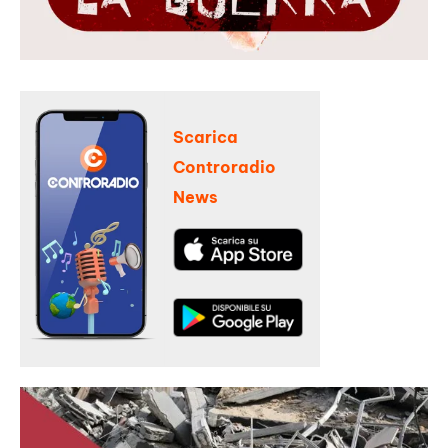
Scarica
Controradio
News