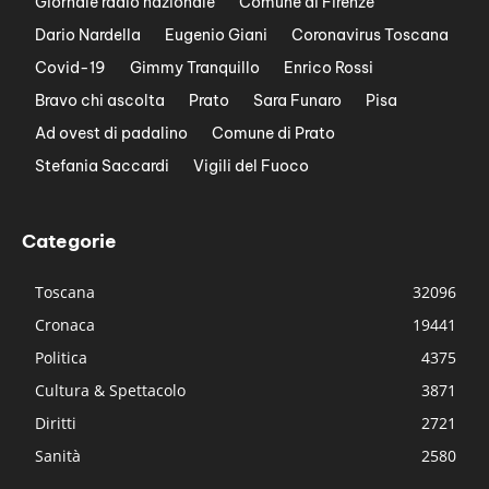
Giornale radio nazionale
Comune di Firenze
Dario Nardella
Eugenio Giani
Coronavirus Toscana
Covid-19
Gimmy Tranquillo
Enrico Rossi
Bravo chi ascolta
Prato
Sara Funaro
Pisa
Ad ovest di padalino
Comune di Prato
Stefania Saccardi
Vigili del Fuoco
Categorie
Toscana
32096
Cronaca
19441
Politica
4375
Cultura & Spettacolo
3871
Diritti
2721
Sanità
2580