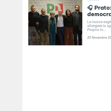
🎧 Prato:
democrat
La nuova segre
allargare lo s
Proprio in...
20 Novembre 2