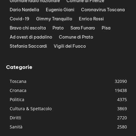
Giornale radio nazionale
Comune di Firenze
Dario Nardella
Eugenio Giani
Coronavirus Toscana
Covid-19
Gimmy Tranquillo
Enrico Rossi
Bravo chi ascolta
Prato
Sara Funaro
Pisa
Ad ovest di padalino
Comune di Prato
Stefania Saccardi
Vigili del Fuoco
Categorie
Toscana
32090
Cronaca
19438
Politica
4375
Cultura & Spettacolo
3869
Diritti
2720
Sanità
2580