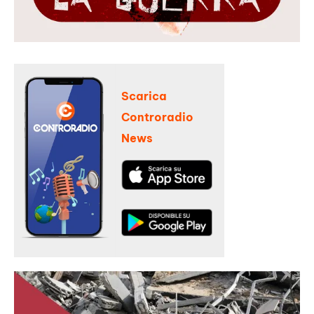
Scarica
Controradio
News