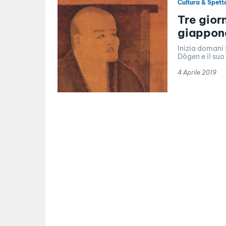
Cultura & Spett
Tre giorn
giappon
Inizia domani 
Dōgen e il suo
4 Aprile 2019