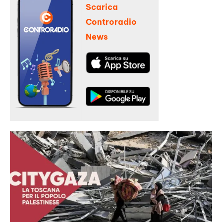
Scarica
Controradio
News