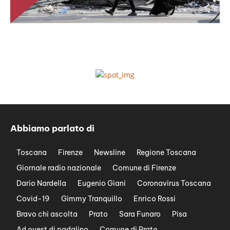
Abbiamo parlato di
Toscana
Firenze
Newsline
Regione Toscana
Giornale radio nazionale
Comune di Firenze
Dario Nardella
Eugenio Giani
Coronavirus Toscana
Covid-19
Gimmy Tranquillo
Enrico Rossi
Bravo chi ascolta
Prato
Sara Funaro
Pisa
Ad ovest di padalino
Comune di Prato