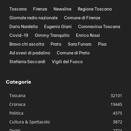
Toscana
Firenze
Newsline
Regione Toscana
Giornale radio nazionale
Comune di Firenze
Dario Nardella
Eugenio Giani
Coronavirus Toscana
Covid-19
Gimmy Tranquillo
Enrico Rossi
Bravo chi ascolta
Prato
Sara Funaro
Pisa
Ad ovest di padalino
Comune di Prato
Stefania Saccardi
Vigili del Fuoco
Categorie
Toscana
32101
Cronaca
19445
Politica
4375
Cultura & Spettacolo
3872
Diritti
2721