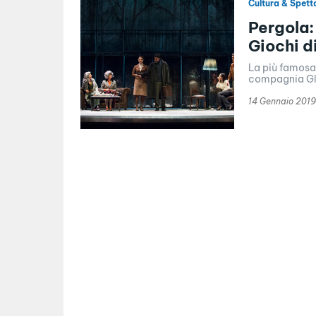
Cultura & Spett
Pergola:
Giochi d
La più famosa 
compagnia Gli 
14 Gennaio 2019