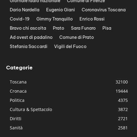
Giornale radio nazionale
Comune di Firenze
Dario Nardella
Eugenio Giani
Coronavirus Toscana
Covid-19
Gimmy Tranquillo
Enrico Rossi
Bravo chi ascolta
Prato
Sara Funaro
Pisa
Ad ovest di padalino
Comune di Prato
Stefania Saccardi
Vigili del Fuoco
Categorie
Toscana
32100
Cronaca
19444
Politica
4375
Cultura & Spettacolo
3872
Diritti
2721
Sanità
2581