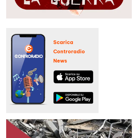
Scarica
Controradio
News