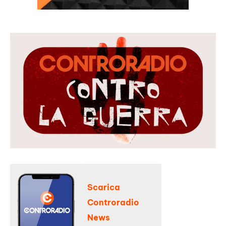
Scarica
Controradio
News