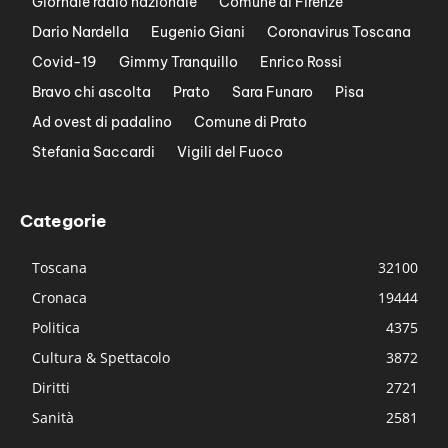
Giornale radio nazionale
Comune di Firenze
Dario Nardella
Eugenio Giani
Coronavirus Toscana
Covid-19
Gimmy Tranquillo
Enrico Rossi
Bravo chi ascolta
Prato
Sara Funaro
Pisa
Ad ovest di padalino
Comune di Prato
Stefania Saccardi
Vigili del Fuoco
Categorie
Toscana
32100
Cronaca
19444
Politica
4375
Cultura & Spettacolo
3872
Diritti
2721
Sanità
2581