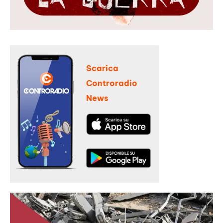
Scarica
Controradio
News