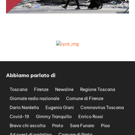
Abbiamo parlato di
Toscana
Firenze
Newsline
Regione Toscana
Giornale radio nazionale
Comune di Firenze
Dario Nardella
Eugenio Giani
Coronavirus Toscana
Covid-19
Gimmy Tranquillo
Enrico Rossi
Bravo chi ascolta
Prato
Sara Funaro
Pisa
Ad ovest di padalino
Comune di Prato