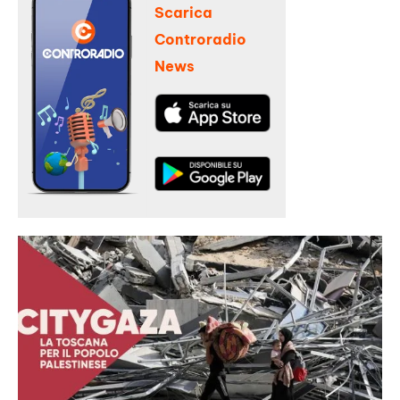
Scarica
Controradio
News