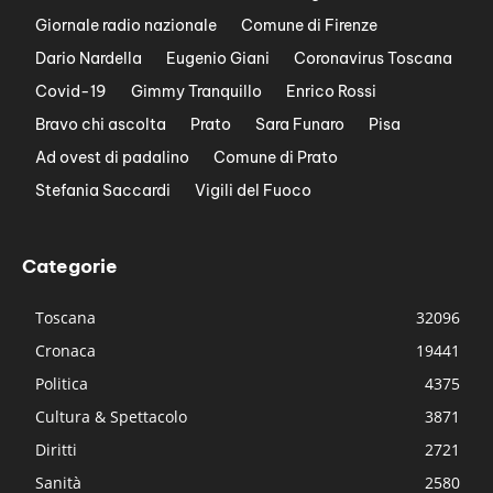
Giornale radio nazionale
Comune di Firenze
Dario Nardella
Eugenio Giani
Coronavirus Toscana
Covid-19
Gimmy Tranquillo
Enrico Rossi
Bravo chi ascolta
Prato
Sara Funaro
Pisa
Ad ovest di padalino
Comune di Prato
Stefania Saccardi
Vigili del Fuoco
Categorie
Toscana
32096
Cronaca
19441
Politica
4375
Cultura & Spettacolo
3871
Diritti
2721
Sanità
2580