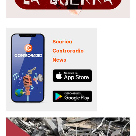
Scarica
Controradio
News