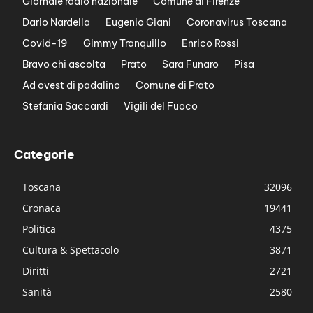
Giornale radio nazionale
Comune di Firenze
Dario Nardella
Eugenio Giani
Coronavirus Toscana
Covid-19
Gimmy Tranquillo
Enrico Rossi
Bravo chi ascolta
Prato
Sara Funaro
Pisa
Ad ovest di padalino
Comune di Prato
Stefania Saccardi
Vigili del Fuoco
Categorie
Toscana
32096
Cronaca
19441
Politica
4375
Cultura & Spettacolo
3871
Diritti
2721
Sanità
2580