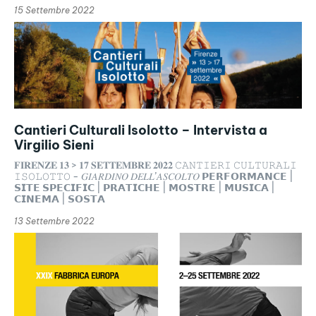
15 Settembre 2022
Cantieri Culturali Isolotto – Intervista a
Virgilio Sieni
𝐅𝐈𝐑𝐄𝐍𝐙𝐄 𝟏𝟑 > 𝟏𝟕 𝐒𝐄𝐓𝐓𝐄𝐌𝐁𝐑𝐄 𝟐𝟎𝟐𝟐 𝙲𝙰𝙽𝚃𝙸𝙴𝚁𝙸 𝙲𝚄𝙻𝚃𝚄𝚁𝙰𝙻𝙸
𝙸𝚂𝙾𝙻𝙾𝚃𝚃𝙾 - 𝐺𝐼𝐴𝑅𝐷𝐼𝑁𝑂 𝐷𝐸𝐿𝐿’𝐴𝑆𝐶𝑂𝐿𝑇𝑂 𝗣𝗘𝗥𝗙𝗢𝗥𝗠𝗔𝗡𝗖𝗘 |
𝗦𝗜𝗧𝗘 𝗦𝗣𝗘𝗖𝗜𝗙𝗜𝗖 | 𝗣𝗥𝗔𝗧𝗜𝗖𝗛𝗘 | 𝗠𝗢𝗦𝗧𝗥𝗘 | 𝗠𝗨𝗦𝗜𝗖𝗔 |
𝗖𝗜𝗡𝗘𝗠𝗔 | 𝗦𝗢𝗦𝗧𝗔
13 Settembre 2022