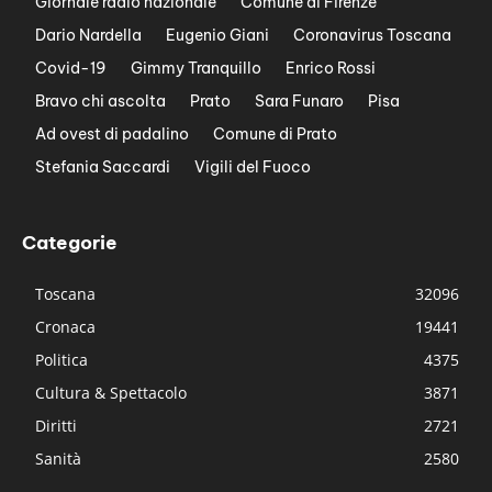
Giornale radio nazionale
Comune di Firenze
Dario Nardella
Eugenio Giani
Coronavirus Toscana
Covid-19
Gimmy Tranquillo
Enrico Rossi
Bravo chi ascolta
Prato
Sara Funaro
Pisa
Ad ovest di padalino
Comune di Prato
Stefania Saccardi
Vigili del Fuoco
Categorie
Toscana
32096
Cronaca
19441
Politica
4375
Cultura & Spettacolo
3871
Diritti
2721
Sanità
2580