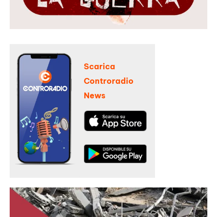
Scarica
Controradio
News