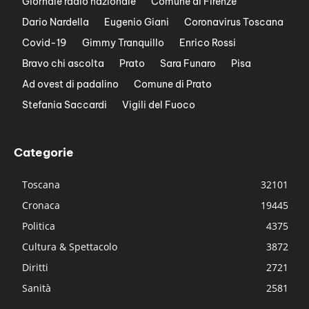
Giornale radio nazionale
Comune di Firenze
Dario Nardella
Eugenio Giani
Coronavirus Toscana
Covid-19
Gimmy Tranquillo
Enrico Rossi
Bravo chi ascolta
Prato
Sara Funaro
Pisa
Ad ovest di padalino
Comune di Prato
Stefania Saccardi
Vigili del Fuoco
Categorie
Toscana
32101
Cronaca
19445
Politica
4375
Cultura & Spettacolo
3872
Diritti
2721
Sanità
2581