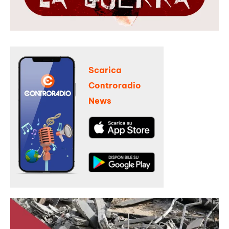
Scarica
Controradio
News