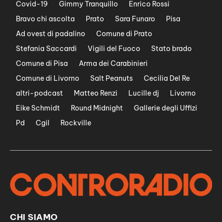
Covid-19
Gimmy Tranquillo
Enrico Rossi
Bravo chi ascolta
Prato
Sara Funaro
Pisa
Ad ovest di padalino
Comune di Prato
Stefania Saccardi
Vigili del Fuoco
Stato brado
Comune di Pisa
Arma dei Carabinieri
Comune di Livorno
Salt Peanuts
Cecilia Del Re
altri-podcast
Matteo Renzi
Lucille dj
Livorno
Eike Schmidt
Round Midnight
Gallerie degli Uffizi
Pd
Cgil
Rockville
CHI SIAMO