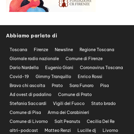
Abbiamo parlato di
Toscana
Firenze
Newsline
Regione Toscana
Giornale radio nazionale
Comune di Firenze
Dario Nardella
Eugenio Giani
Coronavirus Toscana
Covid-19
Gimmy Tranquillo
Enrico Rossi
Bravo chi ascolta
Prato
Sara Funaro
Pisa
Ad ovest di padalino
Comune di Prato
Stefania Saccardi
Vigili del Fuoco
Stato brado
Comune di Pisa
Arma dei Carabinieri
Comune di Livorno
Salt Peanuts
Cecilia Del Re
altri-podcast
Matteo Renzi
Lucille dj
Livorno