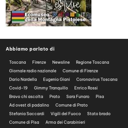
Abbiamo parlato di
Toscana
Firenze
Newsline
Regione Toscana
Giornale radio nazionale
Comune di Firenze
Dario Nardella
Eugenio Giani
Coronavirus Toscana
Covid-19
Gimmy Tranquillo
Enrico Rossi
Bravo chi ascolta
Prato
Sara Funaro
Pisa
Ad ovest di padalino
Comune di Prato
Stefania Saccardi
Vigili del Fuoco
Stato brado
Comune di Pisa
Arma dei Carabinieri