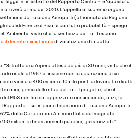
 si legge in un estratto del Rapporto Centro – è ‘appesa’ a
on arriverà prima del 2020. L’appello al supremo organo
 settimane da Toscana Aeroporti (affiancata da Regione
i scalidi Firenze e Pisa, e con tutta probabilità – spiega
ell’Ambiente, visto che la sentenza del Tar Toscana
o il decreto ministeriale
di valutazione d’impatto
 “Si tratta di un’opera attesa da più di 30 anni, visto che il
rada risale al 1987 e, insieme con la costruzione di un
ento vicino a 400 milioni e 10mila posti di lavoro tra diretti
ttro anni, prima dello stop del Tar. Il progetto, che il
elli del M5S non ha mai apprezzato annunciando, anzi, la
il Rapporto – su un piano finanziario di Toscana Aeroporti
l 62% dalla Corporation America Italia del magnate
50 milioni di finanziamenti pubblici, già stanziati.”
rto – avrà anche un impatto sull’altro scalo gestito da