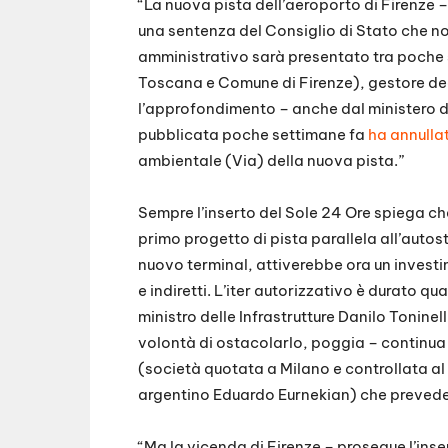
“La nuova pista dell’aeroporto di Firenze –
una sentenza del Consiglio di Stato che n
amministrativo sarà presentato tra poche
Toscana e Comune di Firenze), gestore degl
l’approfondimento – anche dal ministero d
pubblicata poche settimane fa
ha annullat
ambientale (Via) della nuova pista.”
Sempre l’inserto del Sole 24 Ore spiega che:
primo progetto di pista parallela all’autost
nuovo terminal, attiverebbe ora un investim
e indiretti. L’iter autorizzativo è durato qua
ministro delle Infrastrutture Danilo Tonin
volontà di ostacolarlo, poggia – continua 
(società quotata a Milano e controllata a
argentino Eduardo Eurnekian) che prevede 1
“Ma la vicenda di Firenze – prosegue l’inse