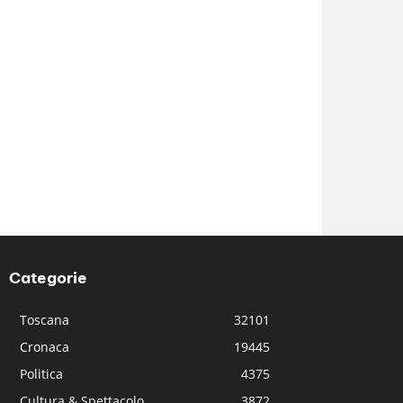
Categorie
Toscana
32101
Cronaca
19445
Politica
4375
Cultura & Spettacolo
3872