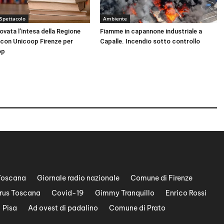
 Spettacolo
Ambiente
nnovata l’intesa della Regione
Fiamme in capannone industriale a
con Unicoop Firenze per
Capalle. Incendio sotto controllo
op
Toscana
Giornale radio nazionale
Comune di Firenze
rus Toscana
Covid-19
Gimmy Tranquillo
Enrico Rossi
Pisa
Ad ovest di padalino
Comune di Prato