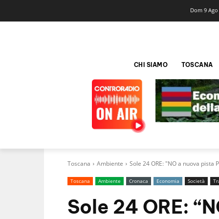
Dom 9 Ago
CHI SIAMO
TOSCANA
Toscana
Ambiente
Sole 24 ORE: "NO a nuova pista Pe
Toscana
Ambiente
Cronaca
Economia
Società
Tr
Sole 24 ORE: “N