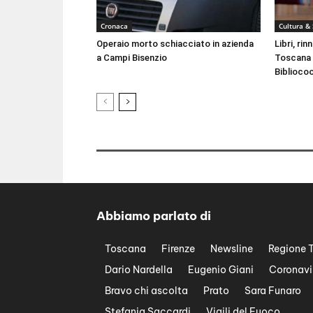
Cronaca
Cultura &
Operaio morto schiacciato in azienda
Libri, ri
a Campi Bisenzio
Toscana 
Biblioco
Abbiamo parlato di
Toscana
Firenze
Newsline
Regione 
Dario Nardella
Eugenio Giani
Coronavi
Bravo chi ascolta
Prato
Sara Funaro
Stefania Saccardi
Vigili del Fuoco