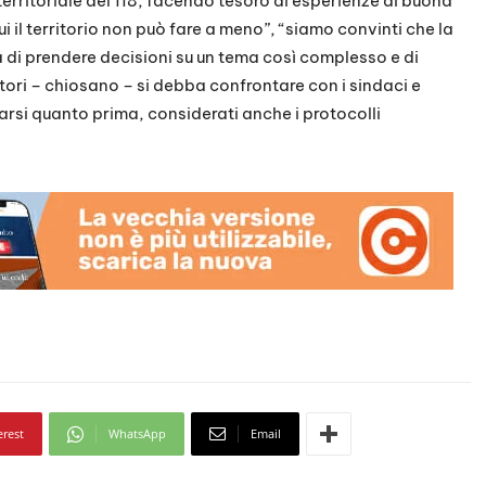
territoriale del 118, facendo tesoro di esperienze di buona
i il territorio non può fare a meno”, “siamo convinti che la
a di prendere decisioni su un tema così complesso e di
tori – chiosano – si debba confrontare con i sindaci e
zarsi quanto prima, considerati anche i protocolli
erest
WhatsApp
Email