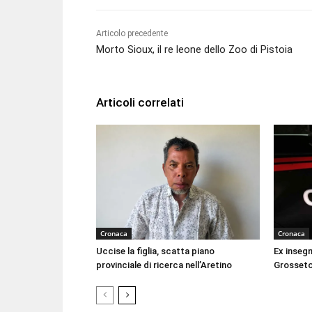
Articolo precedente
Morto Sioux, il re leone dello Zoo di Pistoia
Articoli correlati
Cronaca
Cronaca
Uccise la figlia, scatta piano
Ex inseg
provinciale di ricerca nell’Aretino
Grosseto