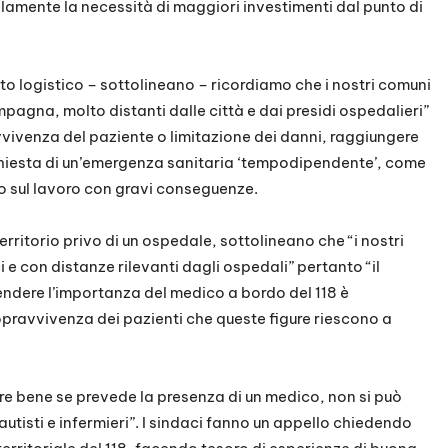
llelamente la necessità di maggiori investimenti dal punto di
o logistico – sottolineano – ricordiamo che i nostri comuni
pagna, molto distanti dalle città e dai presidi ospedalieri”
vvivenza del paziente o limitazione dei danni, raggiungere
ichiesta di un’emergenza sanitaria ‘tempodipendente’, come
i o sul lavoro con gravi conseguenze.
territorio privo di un ospedale, sottolineano che “i nostri
 e con distanze rilevanti dagli ospedali” pertanto “il
ndere l’importanza del medico a bordo del 118 è
opravvivenza dei pazienti che queste figure riescono a
are bene se prevede la presenza di un medico, non si può
autisti e infermieri”. I sindaci fanno un appello chiedendo