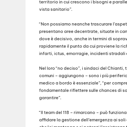
territorio in cui crescono i bisogni e para
vista sanitario”.
“Non possiamo neanche trascurare l’aspett
presentano aree decentrate, situate in cam
dove è decisivo, anche in termini di sopra
rapidamente il punto da cui proviene la r
infarti, ictus, emorragie, incidenti stradal
Nel loro “no deciso”, i sindaci del Chianti, 
comuni – aggiungono – sono i più periferici
medico a bordo è essenziale”, “per compre
fondamentale riflettere sulle chances di s
garantire”.
“Il team del 118 – rimarcano – può funzion
affidare la gestione dell’emergenza ai soli 