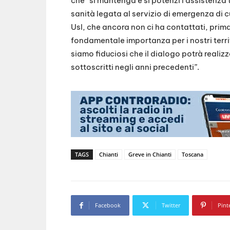
che “si mantenga e si potenzi l’assistenza 
sanità legata al servizio di emergenza di cu
Usl, che ancora non ci ha contattati, prim
fondamentale importanza per i nostri terri
siamo fiduciosi che il dialogo potrà realiz
sottoscritti negli anni precedenti”.
TAGS
Chianti
Greve in Chianti
Toscana
Facebook
Twitter
Pint