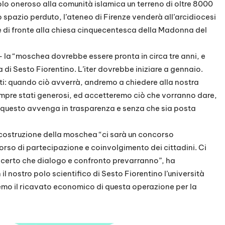
olo oneroso alla comunità islamica un terreno di oltre 8000
lo spazio perduto, l’ateneo di Firenze venderà all’arcidiocesi
e di fronte alla chiesa cinquecentesca della Madonna del
– la “moschea dovrebbe essere pronta in circa tre anni, e
a di Sesto Fiorentino. L’iter dovrebbe iniziare a gennaio.
ti: quando ciò avverrà, andremo a chiedere alla nostra
empre stati generosi, ed accetteremo ciò che vorranno dare,
questo avvenga in trasparenza e senza che sia posta
 costruzione della moschea “ci sarà un concorso
corso di partecipazione e coinvolgimento dei cittadini. Ci
 certo che dialogo e confronto prevarranno”, ha
 il nostro polo scientifico di Sesto Fiorentino l’università
eremo il ricavato economico di questa operazione per la