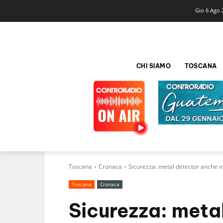
Gio 6 Ago 
CHI SIAMO
TOSCANA
Toscana
Cronaca
Sicurezza: metal detector anche in
Toscana
Cronaca
Sicurezza: meta