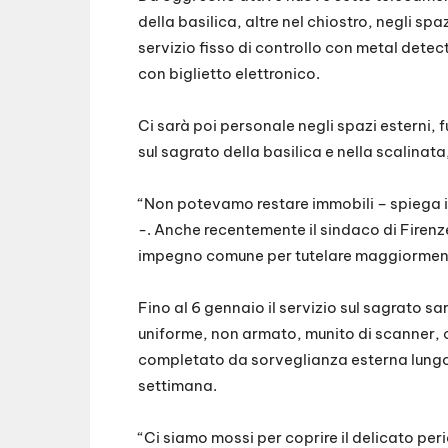
della basilica, altre nel chiostro, negli spa
servizio fisso di controllo con metal detec
con biglietto elettronico.
Ci sarà poi personale negli spazi esterni, 
sul sagrato della basilica e nella scalinata, 
“Non potevamo restare immobili – spiega i
-. Anche recentemente il sindaco di Firenz
impegno comune per tutelare maggiormente
Fino al 6 gennaio il servizio sul sagrato sa
uniforme, non armato, munito di scanner, cu
completato da sorveglianza esterna lungo il 
settimana.
“Ci siamo mossi per coprire il delicato pe