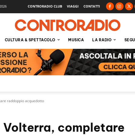
2026
CONTRORADIO CLUB
VIAGGI
CONTATTI
CULTURA & SPETTACOLO
MUSICA
LA RADIO
SEGU
etare raddoppio acquedotto
o Volterra, completare