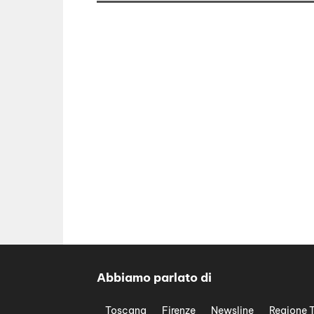
Abbiamo parlato di
Toscana
Firenze
Newsline
Regione 