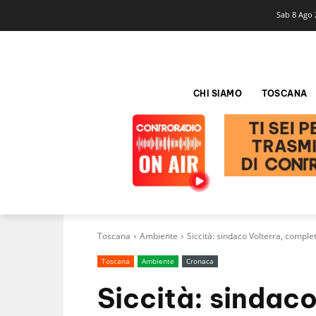
Sab 8 Ago 
CHI SIAMO
TOSCANA
Toscana
Ambiente
Siccità: sindaco Volterra, compl
Toscana
Ambiente
Cronaca
Siccità: sindac