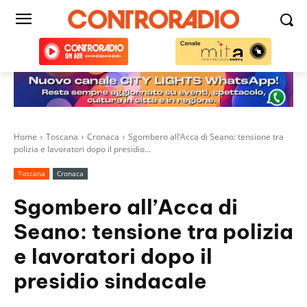
Home
Toscana
Cronaca
Sgombero all’Acca di Seano: tensione tra
polizia e lavoratori dopo il presidio...
Toscana
Cronaca
Sgombero all’Acca di
Seano: tensione tra polizia
e lavoratori dopo il
presidio sindacale