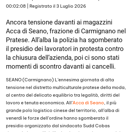
p
i
00:02:08
|
Registrato il 3 Luglio 2026
SHARE
s
RSS FEED
o
d
LINK
Ancora tensione davanti ai magazzini
e
Acca di Seano, frazione di Carmignano nel
EMBED
Pratese. All’alba la polizia ha sgomberato
il presidio dei lavoratori in protesta contro
la chiusura dell’azienda, poi ci sono stati
momenti di scontro davanti ai cancelli.
SEANO (Carmignano) L’ennesima giornata di alta
tensione nel distretto multiculturale pratese della moda,
al centro del delicato equilibrio tra legalità, diritti del
lavoro e tenuta economica. All’
Acca di Seano
, il più
grande polo logistico cinese del territorio, all’alba di
venerdì le forze dell’ordine hanno sgomberato il
presidio organizzato dal sindacato Sudd Cobas