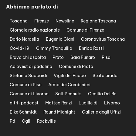
Abbiamo parlato di
Toscana
Firenze
Newsline
Regione Toscana
Giornale radio nazionale
Comune di Firenze
Dario Nardella
Eugenio Giani
Coronavirus Toscana
Covid-19
Gimmy Tranquillo
Enrico Rossi
Bravo chi ascolta
Prato
Sara Funaro
Pisa
Ad ovest di padalino
Comune di Prato
Stefania Saccardi
Vigili del Fuoco
Stato brado
Comune di Pisa
Arma dei Carabinieri
Comune di Livorno
Salt Peanuts
Cecilia Del Re
altri-podcast
Matteo Renzi
Lucille dj
Livorno
Eike Schmidt
Round Midnight
Gallerie degli Uffizi
Pd
Cgil
Rockville