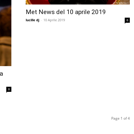
Met News del 10 aprile 2019
lucille dj
-
10 Aprile 2019
0
a
0
Page 1 of 4