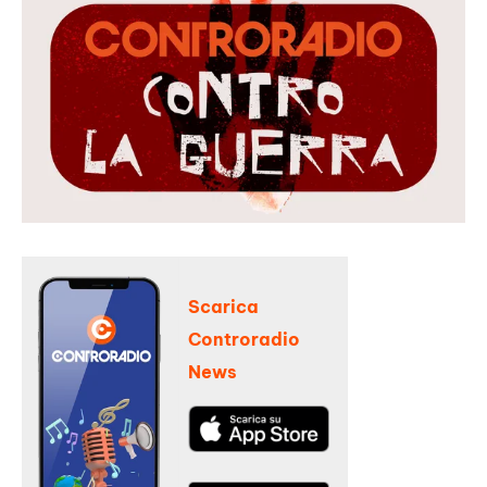
Scarica
Controradio
News