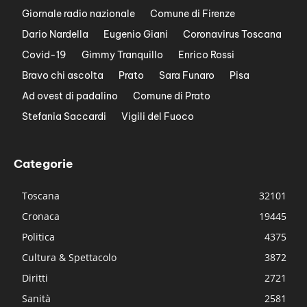
Giornale radio nazionale
Comune di Firenze
Dario Nardella
Eugenio Giani
Coronavirus Toscana
Covid-19
Gimmy Tranquillo
Enrico Rossi
Bravo chi ascolta
Prato
Sara Funaro
Pisa
Ad ovest di padalino
Comune di Prato
Stefania Saccardi
Vigili del Fuoco
Categorie
Toscana
32101
Cronaca
19445
Politica
4375
Cultura & Spettacolo
3872
Diritti
2721
Sanità
2581