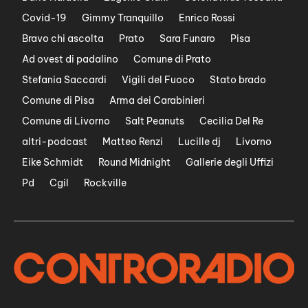
Covid-19
Gimmy Tranquillo
Enrico Rossi
Bravo chi ascolta
Prato
Sara Funaro
Pisa
Ad ovest di padalino
Comune di Prato
Stefania Saccardi
Vigili del Fuoco
Stato brado
Comune di Pisa
Arma dei Carabinieri
Comune di Livorno
Salt Peanuts
Cecilia Del Re
altri-podcast
Matteo Renzi
Lucille dj
Livorno
Eike Schmidt
Round Midnight
Gallerie degli Uffizi
Pd
Cgil
Rockville