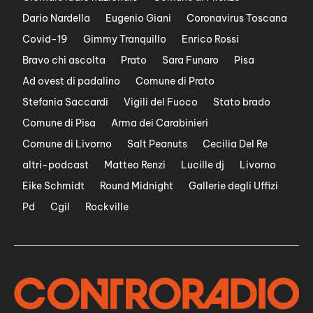
Dario Nardella
Eugenio Giani
Coronavirus Toscana
Covid-19
Gimmy Tranquillo
Enrico Rossi
Bravo chi ascolta
Prato
Sara Funaro
Pisa
Ad ovest di padalino
Comune di Prato
Stefania Saccardi
Vigili del Fuoco
Stato brado
Comune di Pisa
Arma dei Carabinieri
Comune di Livorno
Salt Peanuts
Cecilia Del Re
altri-podcast
Matteo Renzi
Lucille dj
Livorno
Eike Schmidt
Round Midnight
Gallerie degli Uffizi
Pd
Cgil
Rockville