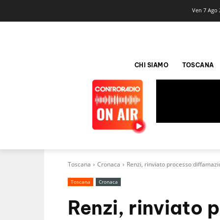
Ven 7 Ago 
CHI SIAMO
TOSCANA
Toscana
Cronaca
Renzi, rinviato processo diffamaz
Toscana
Cronaca
Renzi, rinviato