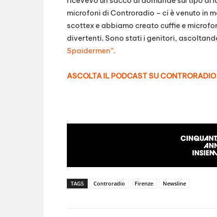
ricevevo un sacco di domande sul tipo di l
microfoni di Controradio – ci è venuto in 
scottex e abbiamo creato cuffie e microfoni
divertenti. Sono stati i genitori, ascoltand
Spaidermen”.
ASCOLTA IL PODCAST SU CONTRORADIO
TAGS
Controradio
Firenze
Newsline