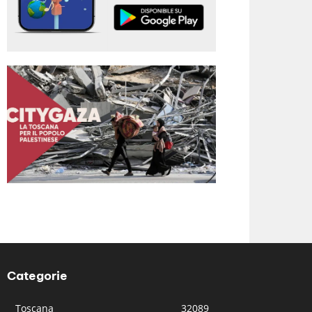
Categorie
Toscana
32089