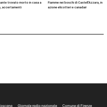
nante trovato morto in casa a
Fiamme nei boschi di Castell’Azzara, in
, accertamenti
azione elicotteri e canadair
Toscana
Giornale radio nazionale
Comune di Firenze