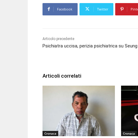
Facebook
Twitter
Pint
Articolo precedente
Psichiatra uccisa, perizia psichiatrica su Seung
Articoli correlati
Cronaca
Cronaca