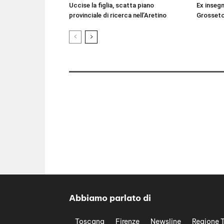
Uccise la figlia, scatta piano
Ex inseg
provinciale di ricerca nell’Aretino
Grosseto
Abbiamo parlato di
Toscana
Firenze
Newsline
Regione 