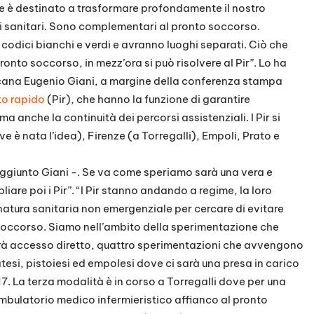
e è destinato a trasformare profondamente il nostro
ti sanitari. Sono complementari al pronto soccorso.
o i codici bianchi e verdi e avranno luoghi separati. Ciò che
onto soccorso, in mezz’ora si può risolvere al Pir”. Lo ha
scana Eugenio Giani, a margine della conferenza stampa
nto rapido
(Pir), che hanno la funzione di garantire
 ma anche la continuità dei percorsi assistenziali. I Pir si
e è nata l’idea), Firenze (a Torregalli), Empoli, Prato e
aggiunto Giani -. Se va come speriamo sarà una vera e
iare poi i Pir”. “I Pir stanno andando a regime, la loro
 natura sanitaria non emergenziale per cercare di evitare
 soccorso. Siamo nell’ambito della sperimentazione che
e avrà accesso diretto, quattro sperimentazioni che avvengono
atesi, pistoiesi ed empolesi dove ci sarà una presa in carico
17. La terza modalità è in corso a Torregalli dove per una
n ambulatorio medico infermieristico affianco al pronto