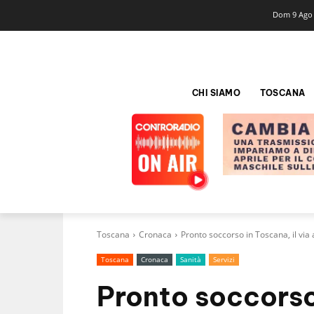
Dom 9 Ago
CHI SIAMO
TOSCANA
Toscana
Cronaca
Pronto soccorso in Toscana, il via 
Toscana
Cronaca
Sanità
Servizi
Pronto soccorso 