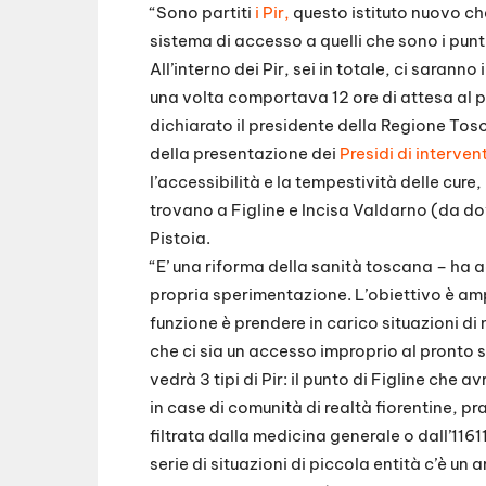
“Sono partiti
i Pir,
questo istituto nuovo ch
sistema di accesso a quelli che sono i pun
All’interno dei Pir, sei in totale, ci sarann
una volta comportava 12 ore di attesa al pr
dichiarato il presidente della Regione To
della presentazione dei
Presidi di interve
l’accessibilità e la tempestività delle cure,
trovano a Figline e Incisa Valdarno (da dov
Pistoia.
“E’ una riforma della sanità toscana – ha 
propria sperimentazione. L’obiettivo è ampl
funzione è prendere in carico situazioni di
che ci sia un accesso improprio al pronto
vedrà 3 tipi di Pir: il punto di Figline ch
in case di comunità di realtà fiorentine, pr
filtrata dalla medicina generale o dall’1161
serie di situazioni di piccola entità c’è u