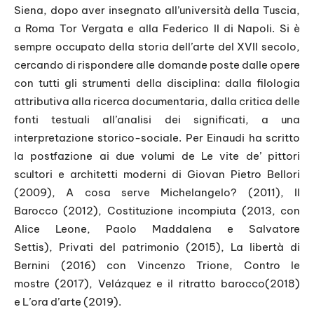
Siena, dopo aver insegnato all’università della Tuscia,
a Roma Tor Vergata e alla Federico II di Napoli. Si è
sempre occupato della storia dell’arte del XVII secolo,
cercando di rispondere alle domande poste dalle opere
con tutti gli strumenti della disciplina: dalla filologia
attributiva alla ricerca documentaria, dalla critica delle
fonti testuali all’analisi dei significati, a una
interpretazione storico-sociale. Per Einaudi ha scritto
la postfazione ai due volumi de
Le vite de’ pittori
scultori e architetti moderni
di Giovan Pietro Bellori
(2009),
A cosa serve Michelangelo?
(2011),
Il
Barocco
(2012),
Costituzione incompiuta
(2013, con
Alice Leone, Paolo Maddalena e Salvatore
Settis),
Privati del patrimonio
(2015),
La libertà di
Bernini
(2016) con Vincenzo Trione,
Contro le
mostre
(2017),
Velázquez e il ritratto barocco
(2018)
e
L’ora d’arte
(2019).