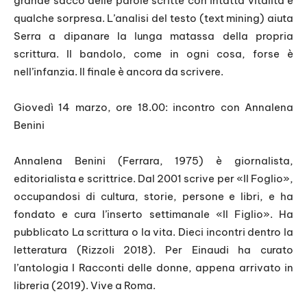
grande sacco delle parole scritte con intatta vitalità e
qualche sorpresa. L’analisi del testo (text mining) aiuta
Serra a dipanare la lunga matassa della propria
scrittura. Il bandolo, come in ogni cosa, forse è
nell’infanzia. Il finale è ancora da scrivere.
Giovedì 14 marzo, ore 18.00: incontro con Annalena
Benini
Annalena Benini (Ferrara, 1975) è giornalista,
editorialista e scrittrice. Dal 2001 scrive per «Il Foglio»,
occupandosi di cultura, storie, persone e libri, e ha
fondato e cura l’inserto settimanale «Il Figlio». Ha
pubblicato
La scrittura o la vita. Dieci incontri dentro la
letteratura
(Rizzoli 2018). Per Einaudi ha curato
l’antologia I R
acconti delle donne,
appena arrivato in
libreria
(2019). Vive a Roma.