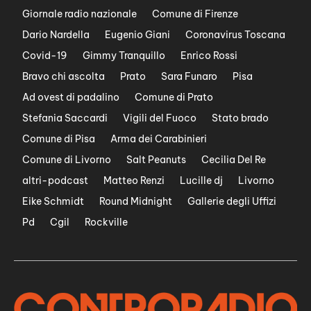
Giornale radio nazionale
Comune di Firenze
Dario Nardella
Eugenio Giani
Coronavirus Toscana
Covid-19
Gimmy Tranquillo
Enrico Rossi
Bravo chi ascolta
Prato
Sara Funaro
Pisa
Ad ovest di padalino
Comune di Prato
Stefania Saccardi
Vigili del Fuoco
Stato brado
Comune di Pisa
Arma dei Carabinieri
Comune di Livorno
Salt Peanuts
Cecilia Del Re
altri-podcast
Matteo Renzi
Lucille dj
Livorno
Eike Schmidt
Round Midnight
Gallerie degli Uffizi
Pd
Cgil
Rockville