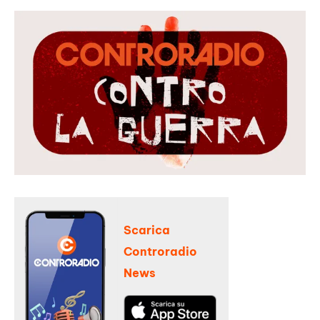
Scarica
Controradio
News