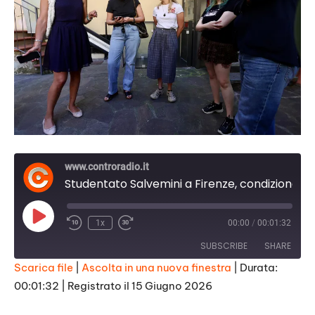
www.controradio.it
Studentato Salvemini a Firenze, condizionatori portatili in tutte le camere
Play
1x
00:00
/
00:01:32
Episode
SUBSCRIBE
SHARE
Scarica file
|
Ascolta in una nuova finestra
|
Durata:
00:01:32
|
Registrato il 15 Giugno 2026
SHARE
RSS FEED