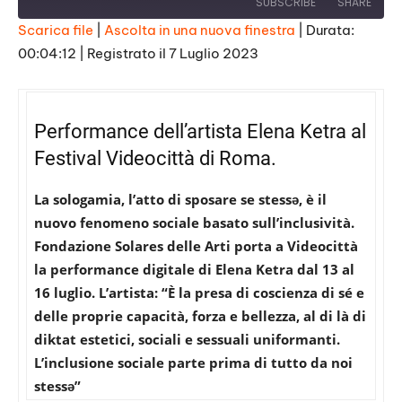
SUBSCRIBE
SHARE
Scarica file
|
Ascolta in una nuova finestra
|
Durata:
00:04:12
|
Registrato il 7 Luglio 2023
SHARE
RSS FEED
LINK
Performance dell’artista Elena Ketra al
EMBED
Festival Videocittà di Roma.
La sologamia, l’atto di sposare se stessə, è il
nuovo fenomeno sociale basato sull’inclusività.
Fondazione Solares delle Arti porta a Videocittà
la performance digitale di Elena Ketra dal 13 al
16 luglio. L’artista: “È la presa di coscienza di sé e
delle proprie capacità, forza e bellezza, al di là di
diktat estetici, sociali e sessuali uniformanti.
L’inclusione sociale parte prima di tutto da noi
stessə”