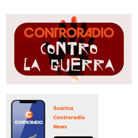
Scarica
Controradio
News