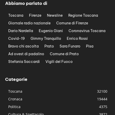
Abbiamo parlato di
Toscana
Firenze
Newsline
Regione Toscana
Giornale radio nazionale
Comune di Firenze
Dario Nardella
Eugenio Giani
Coronavirus Toscana
Covid-19
Gimmy Tranquillo
Enrico Rossi
Bravo chi ascolta
Prato
Sara Funaro
Pisa
Ad ovest di padalino
Comune di Prato
Stefania Saccardi
Vigili del Fuoco
Categorie
Toscana
32100
Cronaca
19444
Politica
4375
Cultura & Spettacolo
3872