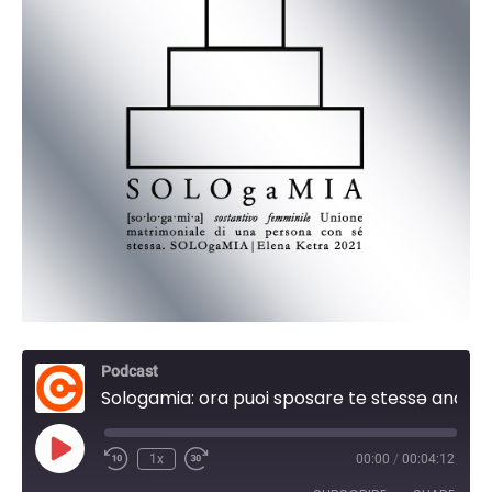
Podcast
Sologamia: ora puoi sposare te stessə anche in Italia.
Play
1x
00:00
/
00:04:12
Episode