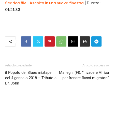
Scarica file
|
Ascolta in una nuova finestra
|
Durata:
01:21:33
SHARE
RSS FEED
LINK
EMBED
Articolo precedente
Articolo successivo
il Popolo del Blues mixtape
Mallegni (FI): “invadere Africa
del 4 gennaio 2018 – Tributo a
per frenare flussi migratori”
Dr. John