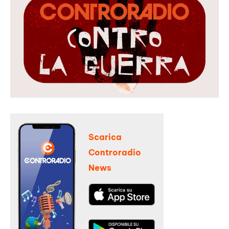
Scarica
Controradio
News