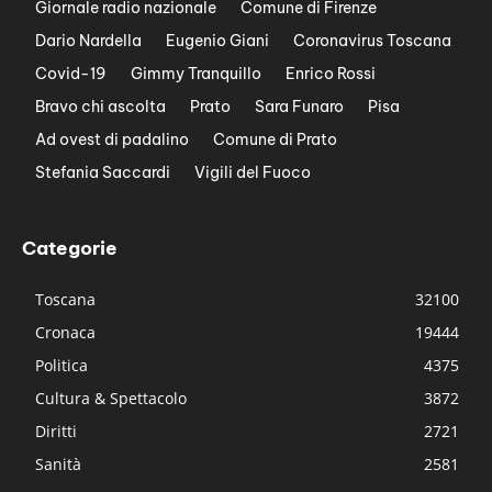
Giornale radio nazionale
Comune di Firenze
Dario Nardella
Eugenio Giani
Coronavirus Toscana
Covid-19
Gimmy Tranquillo
Enrico Rossi
Bravo chi ascolta
Prato
Sara Funaro
Pisa
Ad ovest di padalino
Comune di Prato
Stefania Saccardi
Vigili del Fuoco
Categorie
Toscana
32100
Cronaca
19444
Politica
4375
Cultura & Spettacolo
3872
Diritti
2721
Sanità
2581