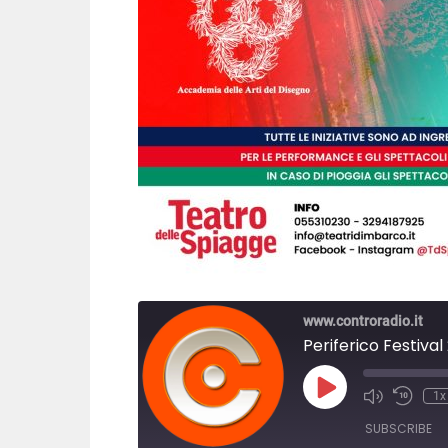
www.controradio.it
Play
1x
Episode
SUBSCRIBE