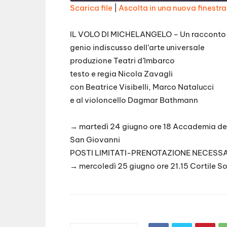
Scarica file
|
Ascolta in una nuova finestra
SHARE
RSS FEED
IL VOLO DI MICHELANGELO – Un racconto tea
LINK
genio indiscusso dell’arte universale
produzione Teatri d’Imbarco
EMBED
testo e regia Nicola Zavagli
con
Beatrice Visibelli
, Marco Natalucci
e al violoncello Dagmar Bathmann
→ martedì 24 giugno ore 18 Accademia dell
San Giovanni
POSTI LIMITATI-PRENOTAZIONE NECESS
→ mercoledì 25 giugno ore 21.15 Cortile So