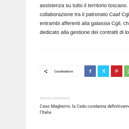
LINK
assistenza su tutto il territorio toscano
EMBED
collaborazione tra il patronato Caaf Cgi
entrambi afferenti alla galassia Cgil, 
dedicato alla gestione dei contratti di l
Condividere
Articolo precedente
Caso Magherini, la Cedu condanna definitivam
l’Italia