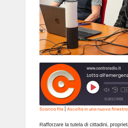
www.controradio.it
Play
1x
Episode
SUBSCRIBE
Scarica file
|
Ascolta in una nuova finestra
SHARE
RSS FEED
Rafforzare la tutela di cittadini, propriet