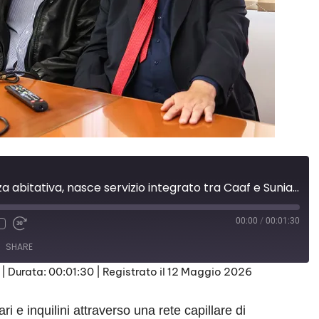
Lotta all’emergenza abitativa, nasce servizio integrato tra Caaf e Sunia Toscana
00:00
/
00:01:30
SHARE
|
Durata: 00:01:30
|
Registrato il 12 Maggio 2026
ari e inquilini attraverso una rete capillare di