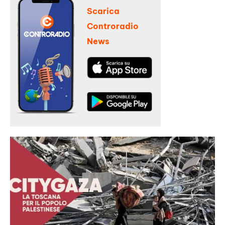
Scarica
Controradio
News