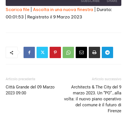
SUBSCRIBE
SHARE
Scarica file
|
Ascolta in una nuova finestra
|
Durata:
00:01:53
|
Registrato il 9 Marzo 2023
SHARE
RSS FEED
LINK
EMBED
Articolo precedente
Articolo successivo
Città Grande del 09 Marzo
Architects & The City del 9
2023 09:00
marzo 2023. Un “PO”…alla
volta: il nuovo piano operativo
del comune è il futuro di
Firenze