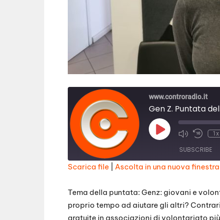
www.controradio.it
Gen Z. Puntata del
Play
1x
Episode
SUBSCRIBE
Scarica file
|
Ascolta in una nuova finestra
SHARE
RSS FEED
Tema della puntata: Genz: giovani e volon
LINK
proprio tempo ad aiutare gli altri? Contrar
gratuite in associazioni di volontariato p