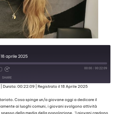
 18 aprile 2025
00:00
/
00:22:09
SHARE
|
Durata: 00:22:09
|
Registrato il 18 Aprile 2025
tariato. Cosa spinge un/a giovane oggi a dedicare il
iamente ai luoghi comuni, i giovani svolgono attività
iù spesso della media della popolazione. ‘I giovani credono