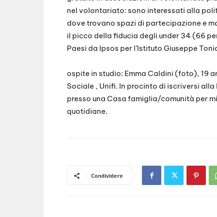
EMBED
nel volontariato: sono interessati alla poli
dove trovano spazi di partecipazione e mod
il picco della fiducia degli under 34 (66 p
Paesi da Ipsos per l’Istituto Giuseppe Toni
ospite in studio: Emma Caldini (foto), 19 a
Sociale , Unifi. In procinto di iscriversi a
presso una Casa famiglia/comunità per minor
quotidiane.
Condividere