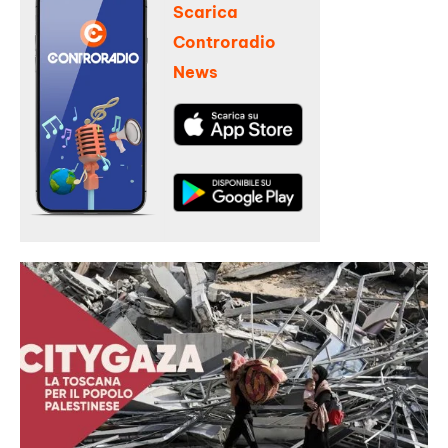
Scarica
Controradio
News