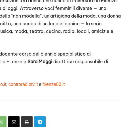
rsazioni tra donne che hanno attraversato la Firenze
 di oggi. Attraverso voci femminili diverse — una
della “non modella”, un’artigiana della moda, una donna
città, una cuoca di un locale iconico — la serie
sica, moda, teatro, cucina, radio, locali, amicizie e
docente corso del biennio specialistico di
sia Firenze e
Sara Maggi
direttrice responsabile di
o.it
,
controradiotv.it
e
firenze80.it