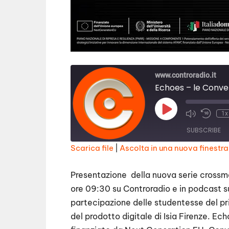
www.controradio.it
Echoes – le Conver
Play
1x
Episode
SUBSCRIBE
Scarica file
|
Ascolta in una nuova finestra
SHARE
RSS FEED
Presentazione della nuova serie crossm
LINK
ore 09:30 su Controradio e in podcast s
partecipazione delle studentesse del pr
EMBED
del prodotto digitale di Isia Firenze. 